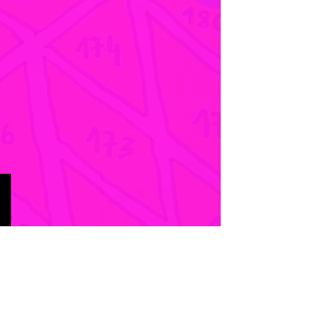
Emmanuelle de Rosa
Zone
Rose
-
Ville
Parcelle
107