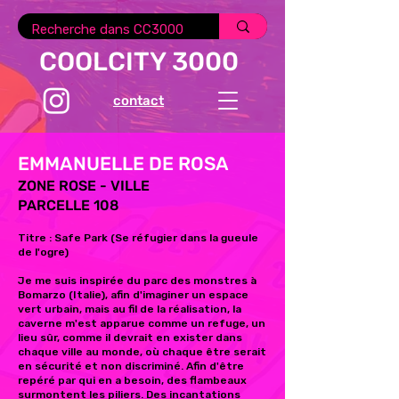
COOLCITY 3000
contact
EMMANUELLE DE ROSA
ZONE ROSE - VILLE
PARCELLE 108
Titre : Safe Park (Se réfugier dans la gueule
de l'ogre)
Je me suis inspirée du parc des monstres à
Bomarzo (Italie), afin d'imaginer un espace
vert urbain, mais au fil de la réalisation, la
caverne m'est apparue comme un refuge, un
lieu sûr, comme il devrait en exister dans
chaque ville au monde, où chaque être serait
en sécurité et non discriminé. Afin d'être
repéré par qui en a besoin, des flambeaux
surmontent les piliers. Des incantations