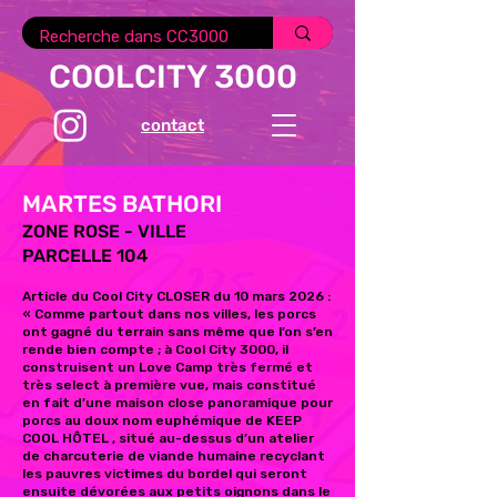
COOLCITY 3000
contact
MARTES BATHORI
ZONE ROSE - VILLE
PARCELLE 104
​Article du Cool City CLOSER du 10 mars 2026 :
« Comme partout dans nos villes, les porcs
ont gagné du terrain sans même que l’on s’en
rende bien compte ; à Cool City 3000, il
construisent un Love Camp très fermé et
très select à première vue, mais constitué
en fait d’une maison close panoramique pour
porcs au doux nom euphémique de KEEP
COOL HÔTEL , situé au-dessus d’un atelier
de charcuterie de viande humaine recyclant
les pauvres victimes du bordel qui seront
ensuite dévorées aux petits oignons dans le