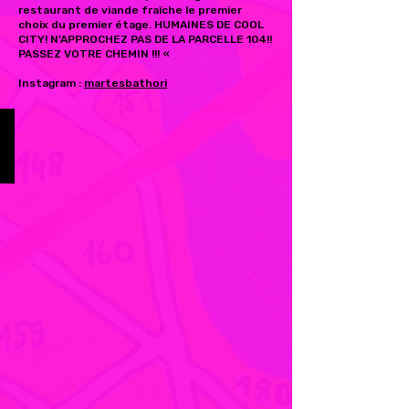
restaurant de viande fraîche le premier
choix du premier étage.
HUMAINES DE COOL
CITY! N’APPROCHEZ PAS DE LA PARCELLE 104!!
PASSEZ VOTRE CHEMIN !!! «
Instagram :
martesbathori
Martes Bathori
Zone
Rose
-
Ville
Parcelle
104