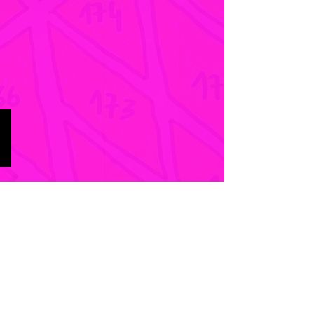
Martes Bathori
Zone
Rose
-
Ville
Parcelle
104