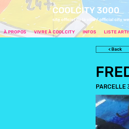
COOLCITY 3000
site officiel de la ville / official city w
À PROPOS
VIVRE À COOLCITY
INFOS
LISTE ART
< Back
FRE
PARCELLE 