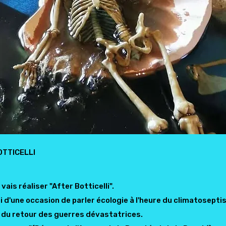
BOTTICELLI
 vais réaliser "After Botticelli".
moi d'une occasion de parler écologie à l'heure du climatosep
 du retour des guerres dévastatrices.