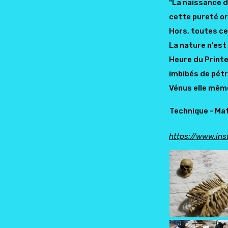
"La naissance d
cette pureté or
Hors, toutes ce
La nature n'est 
Heure du Printe
imbibés de pétr
Vénus elle même
Technique - Maté
https://www.ins