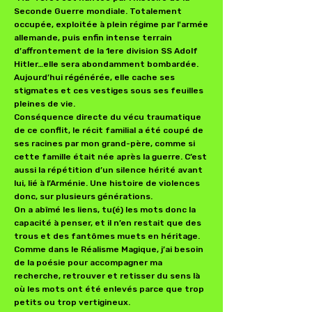
Seconde Guerre mondiale. Totalement
occupée, exploitée à plein régime par l'armée
allemande, puis enfin intense terrain
d’affrontement de la 1ere division SS Adolf
Hitler…elle sera abondamment bombardée.
Aujourd’hui régénérée, elle cache ses
stigmates et ces vestiges sous ses feuilles
pleines de vie.
Conséquence directe du vécu traumatique
de ce conflit, le récit familial a été coupé de
ses racines par mon grand-père, comme si
cette famille était née après la guerre. C’est
aussi la répétition d’un silence hérité avant
lui, lié à l’Arménie. Une histoire de violences
donc, sur plusieurs générations.
On a abîmé les liens, tu(é) les mots donc la
capacité à penser, et il n’en restait que des
trous et des fantômes muets en héritage.
Comme dans le Réalisme Magique, j’ai besoin
de la poésie pour accompagner ma
recherche, retrouver et retisser du sens là
où les mots ont été enlevés parce que trop
petits ou trop vertigineux.