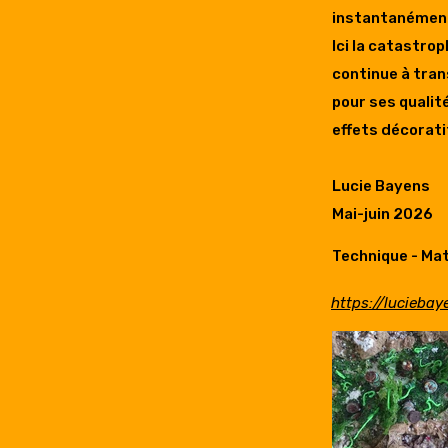
instantanément
Ici la catastro
continue à tran
pour ses qualité
effets décorati
Lucie Bayens
Mai-juin 2026
Technique - Maté
https://lucieba