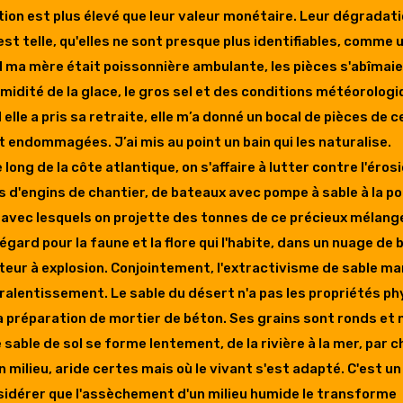
ion est plus élevé que leur valeur monétaire. Leur dégradat
 est telle, qu'elles ne sont presque plus identifiables, comme
 ma mère était poissonnière ambulante, les pièces s'abîmaie
umidité de la glace, le gros sel et des conditions météorolog
d elle a pris sa retraite, elle m’a donné un bocal de pièces de 
endommagées. J’ai mis au point un bain qui les naturalise.
le long de la côte atlantique, on s'affaire à lutter contre l'éro
 d'engins de chantier, de bateaux avec pompe à sable à la p
e avec lesquels on projette des tonnes de ce précieux mélan
gard pour la faune et la flore qui l'habite, dans un nuage de 
eur à explosion. Conjointement, l'extractivisme de sable mar
 ralentissement. Le sable du désert n'a pas les propriétés p
a préparation de mortier de béton. Ses grains sont ronds et
e sable de sol se forme lentement, de la rivière à la mer, par c
 milieu, aride certes mais où le vivant s'est adapté. C'est u
sidérer que l'assèchement d'un milieu humide le transforme