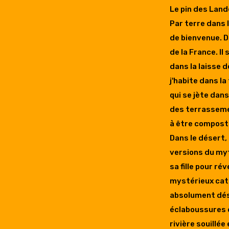
Le pin des Land
Par terre dans 
de bienvenue. D
de la France. Il
dans la laisse d
j'habite dans la
qui se jète dans
des terrassement
à être composté
Dans le désert, 
versions du myt
sa fille pour ré
mystérieux cata
absolument dés
éclaboussures d
rivière souillé