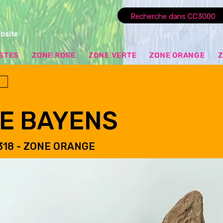
ebsite
ISTES
ZONE ROSE
ZONE VERTE
ZONE ORANGE
Z
IE BAYENS
318 - ZONE ORANGE