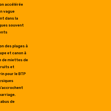
ion accélérée
 un vague
nt dans la
iques souvent
cents
sion des plages à
oupe et canon à
ge de miettes de
bruits et
in pour le BTP
hysiques
 n'accrochent
harriage.
n abus de