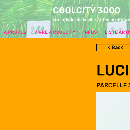
COOLCITY 3000
site officiel de la ville / official city w
À PROPOS
VIVRE À COOLCITY
INFOS
LISTE ART
< Back
LUC
PARCELLE 