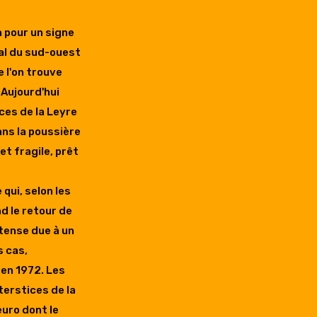
a pour un signe
ral du sud-ouest
e l'on trouve
 Aujourd'hui
rces de la Leyre
ans la poussière
et fragile, prêt
 qui, selon les
d le retour de
intense due à un
s cas,
en 1972. Les
terstices de la
euro dont le