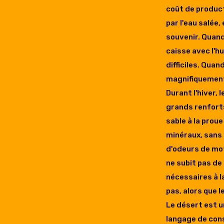
coût de product
par l'eau salée,
souvenir. Quand
caisse avec l'h
difficiles. Quan
magnifiquement 
Durant l'hiver, 
grands renforts
sable à la prou
minéraux, sans é
d'odeurs de mot
ne subit pas de
nécessaires à l
pas, alors que l
Le désert est un
langage de con