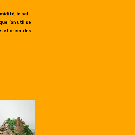
idité, le sel
ue l’on utilise
es et créer des