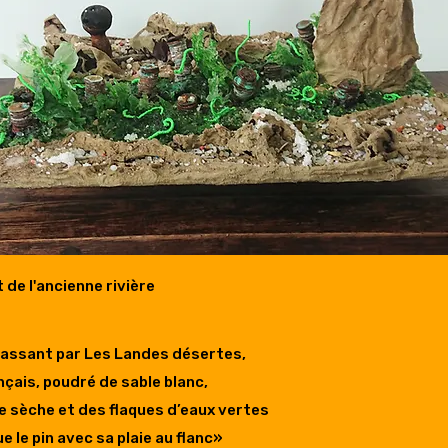
it de l'ancienne rivière
passant par Les Landes désertes,
nçais, poudré de sable blanc,
be sèche et des flaques d’eaux vertes
e le pin avec sa plaie au flanc»