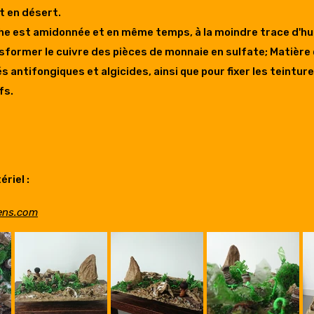
 en désert.
phe est amidonnée et en même temps, à la moindre trace d'hum
sformer le cuivre des pièces de monnaie en sulfate; Matière q
s antifongiques et algicides, ainsi que pour fixer les teintur
fs.
riel :
yens.com