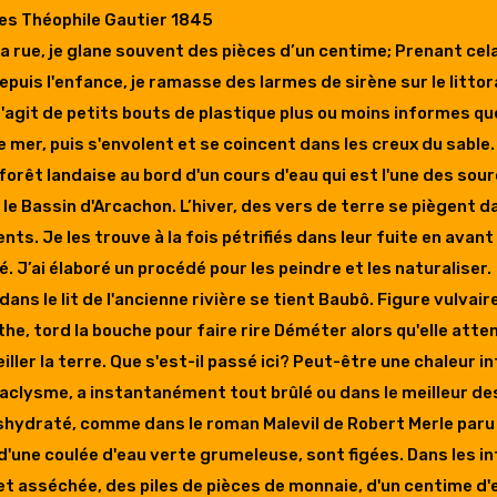
es Théophile Gautier 1845
la rue, je glane souvent des pièces d’un centime; Prenant cel
epuis l'enfance, je ramasse des larmes de sirène sur le litto
 s'agit de petits bouts de plastique plus ou moins informes qu
e mer, puis s'envolent et se coincent dans les creux du sable.
 forêt landaise au bord d'un cours d'eau qui est l'une des sou
 le Bassin d'Arcachon. L’hiver, des vers de terre se piègent d
s. Je les trouve à la fois pétrifiés dans leur fuite en avant 
. J’ai élaboré un procédé pour les peindre et les naturaliser.
dans le lit de l'ancienne rivière se tient Baubô. Figure vulvaire
he, tord la bouche pour faire rire Déméter alors qu'elle atten
veiller la terre. Que s'est-il passé ici? Peut-être une chaleur 
clysme, a instantanément tout brûlé ou dans le meilleur de
hydraté, comme dans le roman Malevil de Robert Merle paru 
'une coulée d'eau verte grumeleuse, sont figées. Dans les in
e et asséchée, des piles de pièces de monnaie, d'un centime d'