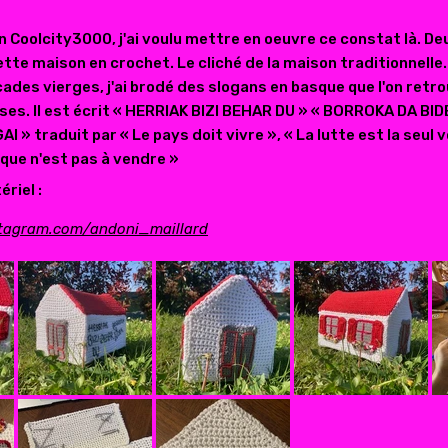
on Coolcity3000, j'ai voulu mettre en oeuvre ce constat là. De
tte maison en crochet. Le cliché de la maison traditionnelle.
çades vierges, j'ai brodé des slogans en basque que l'on retr
ses. Il est écrit « HERRIAK BIZI BEHAR DU » « BORROKA DA BID
I » traduit par « Le pays doit vivre », « La lutte est la seul vo
sque n'est pas à vendre »
riel :
stagram.com/andoni_maillard