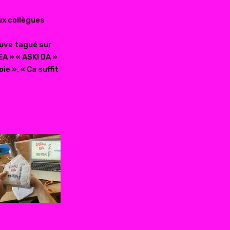
ux collègues
ouve tagué sur
EA » « ASKI DA »
ie », « Ca suffit