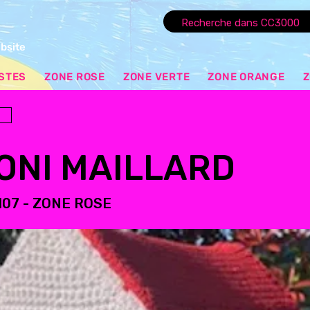
ebsite
ISTES
ZONE ROSE
ZONE VERTE
ZONE ORANGE
Z
ONI MAILLARD
07​​ - ZONE ROSE