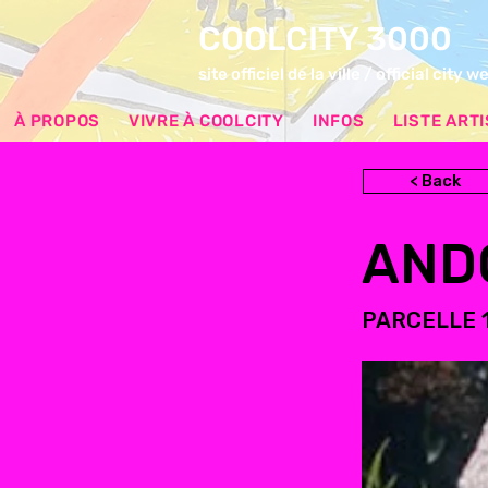
COOLCITY 3000
site officiel de la ville / official city w
À PROPOS
VIVRE À COOLCITY
INFOS
LISTE ART
< Back
AND
PARCELLE 1