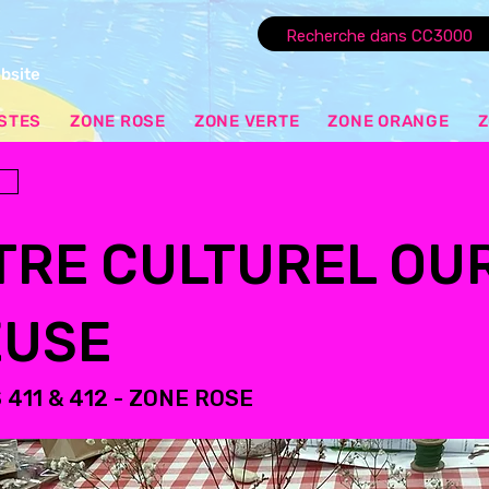
ebsite
ISTES
ZONE ROSE
ZONE VERTE
ZONE ORANGE
Z
TRE CULTUREL OU
EUSE
411 & 412 - ZONE ROSE