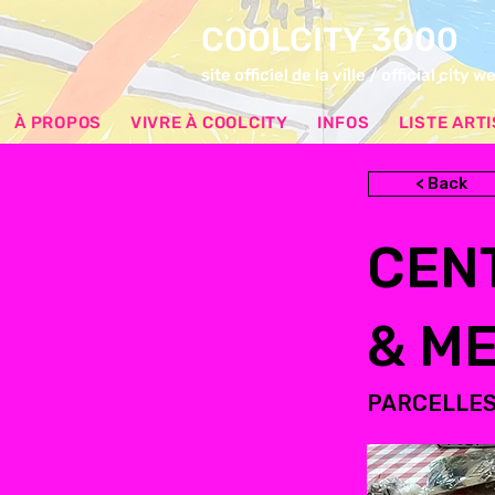
COOLCITY 3000
site officiel de la ville / official city w
À PROPOS
VIVRE À COOLCITY
INFOS
LISTE ART
< Back
CEN
& M
PARCELLES 